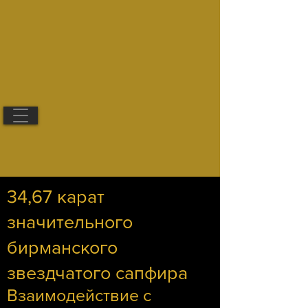
34,67 карат
значительного
бирманского
звездчатого сапфира
Взаимодействие с